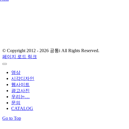
디자인사무실 & 스튜디오
서울 금천구 가산디지털2로 108, 뉴티캐슬 511-1호
E-mail : gong-tong@naver.com
T.
02) 2061.4354
© Copyright 2012 -
2026 공통i All Rights Reserved.
페이지 로드 링크
영상
시각디자인
웹사이트
광고사진
우리는…
문의
CATALOG
Go to Top