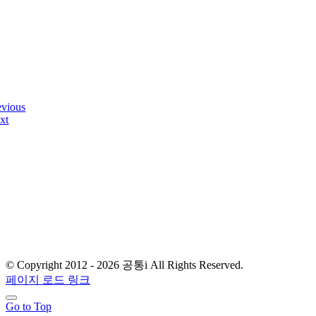
evious
xt
© Copyright 2012 -
2026 공통i All Rights Reserved.
페이지 로드 링크
Go to Top