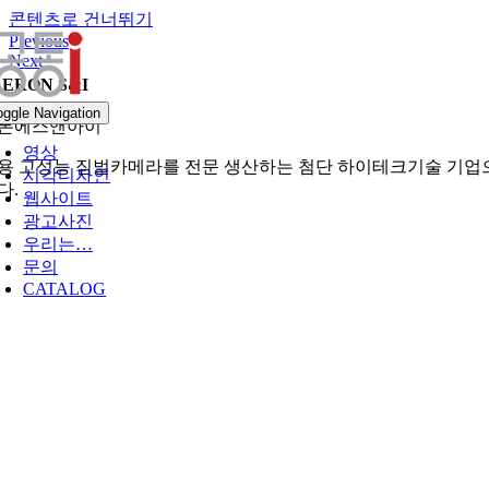
콘텐츠로 건너뛰기
Previous
Next
AERON S&I
oggle Navigation
론에스앤아이
영상
용 고성능 짐벌카메라를 전문 생산하는 첨단 하이테크기술 기업으로
시각디자인
다.
웹사이트
광고사진
우리는…
문의
CATALOG