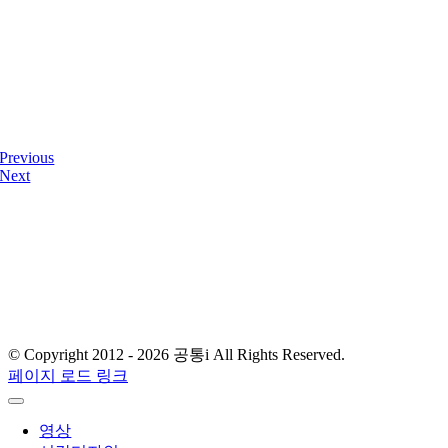
Previous
Next
디자인사무실 & 스튜디오
서울 금천구 가산디지털2로 108, 뉴티캐슬 511-1호
E-mail : gong-tong@naver.com
T.
02) 2061.4354
© Copyright 2012 -
2026 공통i All Rights Reserved.
페이지 로드 링크
영상