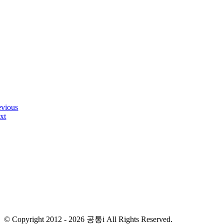
evious
xt
© Copyright 2012 -
2026 공통i All Rights Reserved.