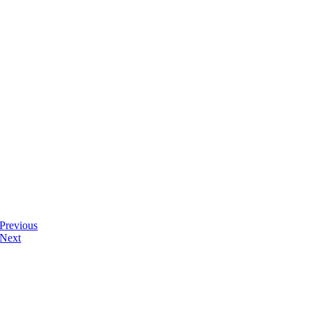
Previous
Next
디자인사무실 & 스튜디오
서울 금천구 가산디지털2로 108, 뉴티캐슬 511-1호