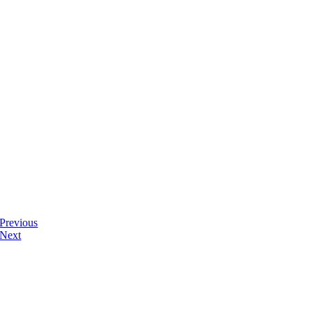
Previous
Next
디자인사무실 & 스튜디오
서울 금천구 가산디지털2로 108, 뉴티캐슬 511-1호
E-mail : gong-tong@naver.com