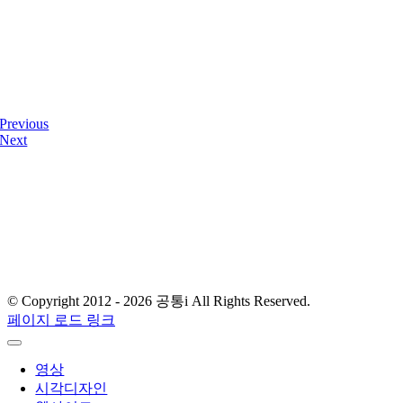
Previous
Next
디자인사무실 & 스튜디오
서울 금천구 가산디지털2로 108, 뉴티캐슬 511-1호
E-mail : gong-tong@naver.com
T.
02) 2061.4354
© Copyright 2012 -
2026 공통i All Rights Reserved.
페이지 로드 링크
영상
시각디자인