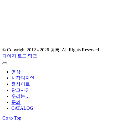
디자인사무실 & 스튜디오
서울 금천구 가산디지털2로 108, 뉴티캐슬 511-1호
E-mail : gong-tong@naver.com
T.
02) 2061.4354
© Copyright 2012 -
2026 공통i All Rights Reserved.
페이지 로드 링크
영상
시각디자인
웹사이트
광고사진
우리는…
문의
CATALOG
Go to Top