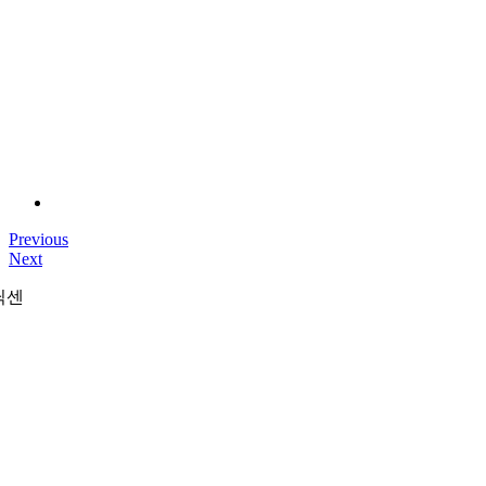
Previous
Next
닉센