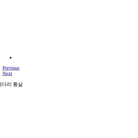
Previous
Next
게다리 통살