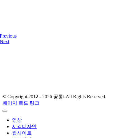
Previous
Next
디자인사무실 & 스튜디오
서울 금천구 가산디지털2로 108, 뉴티캐슬 511-1호
E-mail : gong-tong@naver.com
T.
02) 2061.4354
© Copyright 2012 -
2026 공통i All Rights Reserved.
페이지 로드 링크
영상
시각디자인
웹사이트