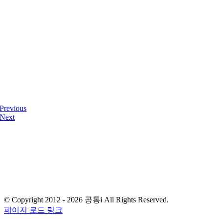
Previous
Next
디자인사무실 & 스튜디오
서울 금천구 가산디지털2로 108, 뉴티캐슬 511-1호
E-mail : gong-tong@naver.com
T.
02) 2061.4354
© Copyright 2012 -
2026 공통i All Rights Reserved.
페이지 로드 링크